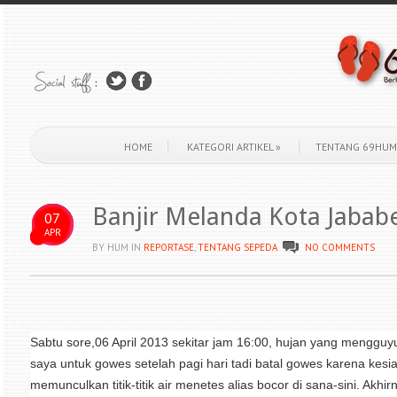
HOME
KATEGORI ARTIKEL
»
TENTANG 69HUM
Banjir Melanda Kota Jabab
07
APR
BY HUM
IN
REPORTASE
,
TENTANG SEPEDA
NO COMMENTS
Sabtu sore,06 April 2013 sekitar jam 16:00, hujan yang menggu
saya untuk gowes setelah pagi hari tadi batal gowes karena kesi
memunculkan titik-titik air menetes alias bocor di sana-sini. Akh