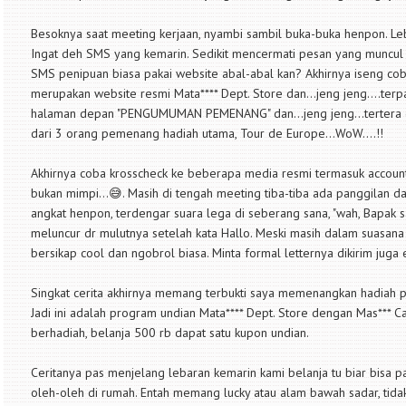
Besoknya saat meeting kerjaan, nyambi sambil buka-buka henpon. Le
Ingat deh SMS yang kemarin. Sedikit mencermati pesan yang muncul d
SMS penipuan biasa pakai website abal-abal kan? Akhirnya iseng c
merupakan website resmi Mata**** Dept. Store dan...jeng jeng....te
halaman depan "PENGUMUMAN PEMENANG" dan...jeng jeng...tertera d
dari 3 orang pemenang hadiah utama, Tour de Europe...WoW....!!
Akhirnya coba krosscheck ke beberapa media resmi termasuk account
bukan mimpi...😅. Masih di tengah meeting tiba-tiba ada panggilan da
angkat henpon, terdengar suara lega di seberang sana, "wah, Bapak s
meluncur dr mulutnya setelah kata Hallo. Meski masih dalam suasana 
bersikap cool dan ngobrol biasa. Minta formal letternya dikirim juga 
Singkat cerita akhirnya memang terbukti saya memenangkan hadiah pe
Jadi ini adalah program undian Mata**** Dept. Store dengan Mas***
berhadiah, belanja 500 rb dapat satu kupon undian.
Ceritanya pas menjelang lebaran kemarin kami belanja tu biar bisa pak
oleh-oleh di rumah. Entah memang lucky atau alam bawah sadar, tida