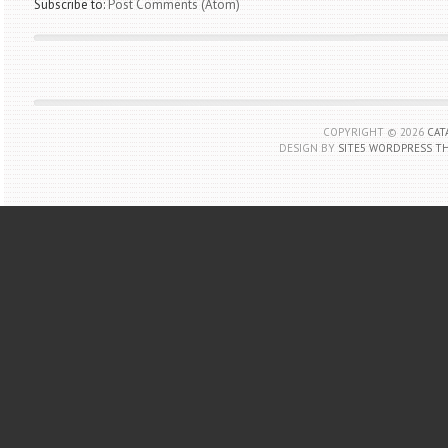
Subscribe to:
Post Comments (Atom)
COPYRIGHT ©
2026
CAT
DESIGN BY
SITE5 WORDPRESS T