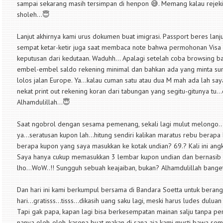
sampai sekarang masih tersimpan di henpon 😅. Memang kalau rejeki i
sholeh...😇
Lanjut akhirnya kami urus dokumen buat imigrasi. Passport beres lanj
sempat ketar-ketir juga saat membaca note bahwa permohonan Visa b
keputusan dari kedutaan. Waduhh... Apalagi setelah coba browsing b
embel-embel saldo rekening minimal dan bahkan ada yang minta sunt
lolos jalan Europe. Ya...kalau cuman satu atau dua M mah ada lah saya
nekat print out rekening koran dari tabungan yang segitu-gitunya tu..
Alhamdulillah...😇
Saat ngobrol dengan sesama pemenang, sekali lagi mulut melongo..
ya...seratusan kupon lah...hitung sendiri kalikan maratus rebu berapa 
berapa kupon yang saya masukkan ke kotak undian? 69.? Kali ini angk
Saya hanya cukup memasukkan 3 lembar kupon undian dan bernasib 
lho...WoW..!! Sungguh sebuah keajaiban, bukan? Alhamdulillah bange
Dan hari ini kami berkumpul bersama di Bandara Soetta untuk beran
hari...gratisss...tisss...dikasih uang saku lagi, meski harus ludes dul
Tapi gak papa, kapan lagi bisa berkesempatan mainan salju tanpa per
nanya oleh-oleh, karena buat makan di sana aja kami musti bawa semp