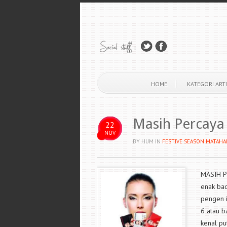
HOME
KATEGORI ARTI
Masih Percaya
22
NOV
BY HUM
IN
FESTIVE SEASON MATAHA
MASIH PE
enak bad
pengen i
6 atau b
kenal pu