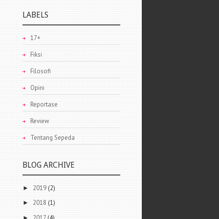
LABELS
17+
Fiksi
Filosofi
Opini
Reportase
Review
Tentang Sepeda
BLOG ARCHIVE
2019
(2)
►
2018
(1)
►
2017
(4)
►