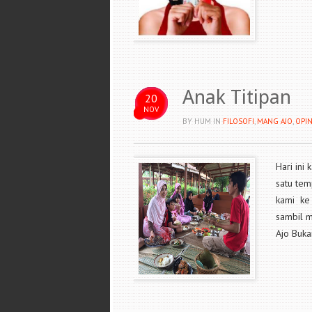
Anak Titipan
20
NOV
BY HUM
IN
FILOSOFI
,
MANG AJO
,
OPIN
Hari ini
satu tem
kami ke 
sambil m
Ajo Buka