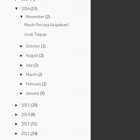
2016
(15)
▼
November
(2)
▼
Masih Percaya Keajaiban?
Anak Titipan
October
(2)
►
August
(2)
►
July
(2)
►
March
(2)
►
February
(2)
►
January
(3)
►
2015
(20)
►
2014
(6)
►
2013
(31)
►
2012
(34)
►