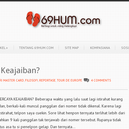
KEL
»
TENTANG 69HUM.COM
SITE MAP
KOMPASIANA
SOSI
 Keajaiban?
RI MASTER CARD
,
FILOSOFI
,
REPORTASE
,
TOUR DE EUROPE
4 COMMENTS
RCAYA KEAJAIBAN? Beberapa waktu yang lalu saat lagi istirahat kurang
an, berkali-kali muncul panggilan dari nomer tidak dikenal. Karena lagi
stirahat, telpon saya cuekin. Sore lihat henpon ternyata terlihat lebih dari
ahkan 9 kali panggilan tak terjawab dari nomer tersebut. Rupanya tidak
tus asa tu si penelpon gelap. Dan ternyata...