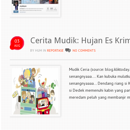
Cerita Mudik: Hujan Es Kri
03
AUG
BY HUM
IN
REPORTASE
NO COMMENTS
Mudik Ceria (source: blog.kliktoday
senangnyaaa…. Kan kubuka mulutku
senangnyaaaa… Dendang riang si Ka
si Dedek memenuhi kabin yang panas
meredam peluh yang membanjir mem