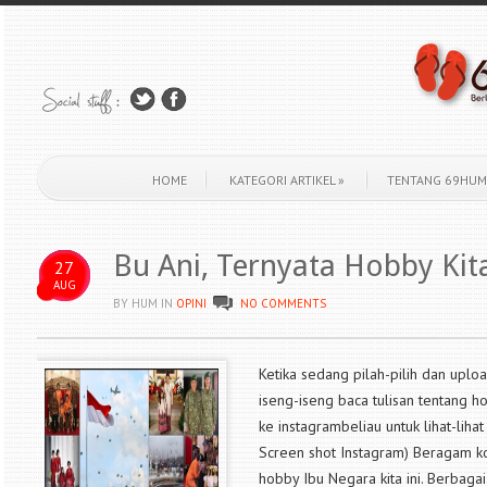
HOME
KATEGORI ARTIKEL
»
TENTANG 69HUM
Bu Ani, Ternyata Hobby Ki
27
AUG
BY HUM
IN
OPINI
NO COMMENTS
Ketika sedang pilah-pilih dan uploa
iseng-iseng baca tulisan tentang h
ke instagrambeliau untuk lihat-lihat
Screen shot Instagram) Beragam k
hobby Ibu Negara kita ini. Berbagai k