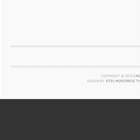
COPYRIGHT ©
2026
CAT
DESIGN BY
SITE5 WORDPRESS T