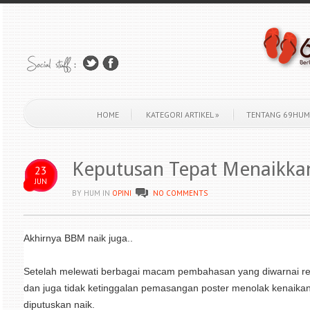
HOME
KATEGORI ARTIKEL
»
TENTANG 69HUM
Keputusan Tepat Menaikk
23
JUN
BY HUM
IN
OPINI
NO COMMENTS
Akhirnya BBM naik juga..
Setelah melewati berbagai macam pembahasan yang diwarnai r
dan juga tidak ketinggalan pemasangan poster menolak kenaikan 
diputuskan naik.