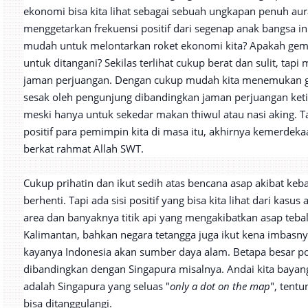
ekonomi bisa kita lihat sebagai sebuah ungkapan penuh aura
menggetarkan frekuensi positif dari segenap anak bangsa ini.
mudah untuk melontarkan roket ekonomi kita? Apakah gemp
untuk ditangani? Sekilas terlihat cukup berat dan sulit, tap
jaman perjuangan. Dengan cukup mudah kita menemukan g
sesak oleh pengunjung dibandingkan jaman perjuangan keti
meski hanya untuk sekedar makan thiwul atau nasi aking. 
positif para pemimpin kita di masa itu, akhirnya kemerdekaa
berkat rahmat Allah SWT.
Cukup prihatin dan ikut sedih atas bencana asap akibat keb
berhenti. Tapi ada sisi positif yang bisa kita lihat dari kasu
area dan banyaknya titik api yang mengakibatkan asap teb
Kalimantan, bahkan negara tetangga juga ikut kena imbasn
kayanya Indonesia akan sumber daya alam. Betapa besar pot
dibandingkan dengan Singapura misalnya. Andai kita bayang
adalah Singapura yang seluas "
only a dot on the map
", tent
bisa ditanggulangi.