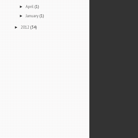
April
(1)
►
January
(1)
►
2012
(34)
►