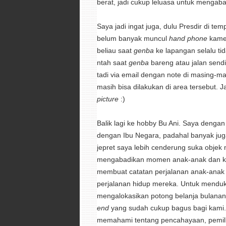
berat, jadi cukup leluasa untuk meng
Saya jadi ingat juga, dulu Presdir di te
belum banyak muncul
hand phone
kamer
beliau saat
genba
ke lapangan selalu t
ntah saat
genba
bareng atau jalan sendir
tadi via email dengan note di masing-mas
masih bisa dilakukan di area tersebut. J
picture
:)
Balik lagi ke hobby Bu Ani. Saya denga
dengan Ibu Negara, padahal banyak jug
jepret saya lebih cenderung suka objek 
mengabadikan momen anak-anak dan kelu
membuat catatan perjalanan anak-anak 
perjalanan hidup mereka. Untuk menduk
mengalokasikan potong belanja bulanan
end
yang sudah cukup bagus bagi kami. Di
memahami tentang pencahayaan, pemili