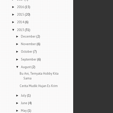
2016
(15)
►
2015
(20)
►
2014
(6)
►
2013
(31)
▼
December
(2)
►
November
(6)
►
October
(7)
►
September
(6)
►
August
(2)
▼
Bu Ani, Ternyata Hobby Kita
Sama
Cerita Mudik: Hujan Es Krim
July
(1)
►
June
(4)
►
May
(1)
►