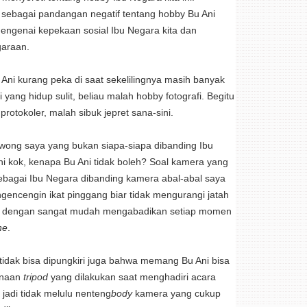
ang sebagai pandangan negatif tentang hobby Bu Ani
mengenai kepekaan sosial Ibu Negara kita dan
garaan.
i kurang peka di saat sekelilingnya masih banyak
yang hidup sulit, beliau malah hobby fotografi. Begitu
rotokoler, malah sibuk jepret sana-sini.
a wong saya yang bukan siapa-siapa dibanding Ibu
ni kok, kenapa Bu Ani tidak boleh? Soal kamera yang
ebagai Ibu Negara dibanding kamera abal-abal saya
gencengin ikat pinggang biar tidak mengurangi jatah
ita dengan sangat mudah mengabadikan setiap momen
ne
.
 tidak bisa dipungkiri juga bahwa memang Bu Ani bisa
unaan
tripod
yang dilakukan saat menghadiri acara
jadi tidak melulu nenteng
body
kamera yang cukup