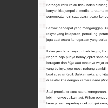
Berbagai kritik kalau tidak boleh dibil
banyak kita jumpai di media, terutama 
penempatan diri saat acara-acara kene
Banyak pendapat yang menganggap Bu An
rakyat yang kelaparan, pemulung, petani 
juga saat acara kenegaraan yang serba p
Kalau pendapat saya pribadi begini, lh
Negara saja punya hobby jepret sana-si
beragam dan
high end
tentunya wajar s
yang belinya juga mesti nabung sambil n
buat susu si Kecil. Bahkan sekarang k
di sekitar kita dengan kamera
hand pho
Soal protokoler saat acara kenegaraan,
lebih menyesuaikan lagi. Pilihan pengg
kenegaraan sepertinya cukup bijaksana, 