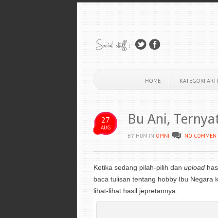
HOME
KATEGORI ARTI
Bu Ani, Terny
27
AUG
BY HUM
IN
OPINI
NO COMMEN
Ketika sedang pilah-pilih dan
upload
hasi
baca tulisan tentang hobby Ibu Negara 
lihat-lihat hasil jepretannya.