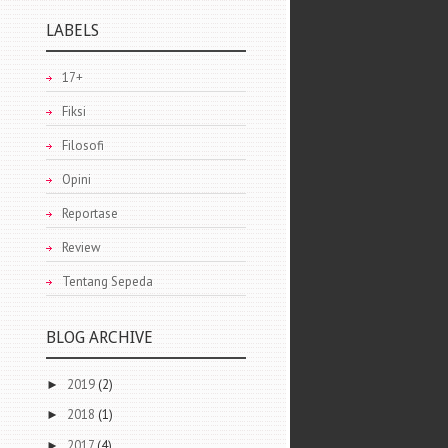
LABELS
17+
Fiksi
Filosofi
Opini
Reportase
Review
Tentang Sepeda
BLOG ARCHIVE
2019
(2)
►
2018
(1)
►
2017
(4)
►