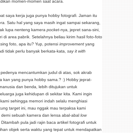
abadikan momen-momen saat acara.
mpat saya kerja juga punya hobby fotografi. Jaman itu
a. Satu hal yang saya masih ingat sampai sekarang,
idak lupa nenteng kamera
pocket
-nya, jepret sana-sini,
i di area pabrik. Setelahnya beliau kirim hasil foto-foto
ing foto, apa itu? Yup, potensi
improvement
yang
adi tidak perlu banyak berkata-kata,
say it with
n pedenya mencantumkan judul di atas, sok akrab
a kan yang punya hobby sama.? :) Hobby jeprat-
manusia dan benda, lebih ditujukan untuk
arga juga kehidupan di sekitar kita. Kami ingin
kami sehingga memori indah selalu menghiasi
ung target ini, mau nggak mau terpaksa kami
 demi sebuah kamera dan lensa abal-abal
low
tambah pula jadi rajin baca artikel fotografi untuk
han objek serta waktu yang tepat untuk mendapatkan