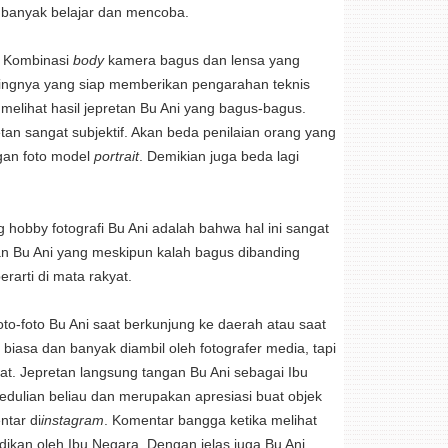
h banyak belajar dan mencoba.
i. Kombinasi
body
kamera bagus dan lensa yang
ilingnya yang siap memberikan pengarahan teknis
u melihat hasil jepretan Bu Ani yang bagus-bagus.
retan sangat subjektif. Akan beda penilaian orang yang
n foto model
portrait
. Demikian juga beda lagi
g hobby fotografi Bu Ani adalah bahwa hal ini sangat
etan Bu Ani yang meskipun kalah bagus dibanding
erarti di mata rakyat.
oto-foto Bu Ani saat berkunjung ke daerah atau saat
biasa dan banyak diambil oleh fotografer media, tapi
at. Jepretan langsung tangan Bu Ani sebagai Ibu
dulian beliau dan merupakan apresiasi buat objek
ntar di
instagram
. Komentar bangga ketika melihat
dikan oleh Ibu Negara. Dengan jelas juga Bu Ani