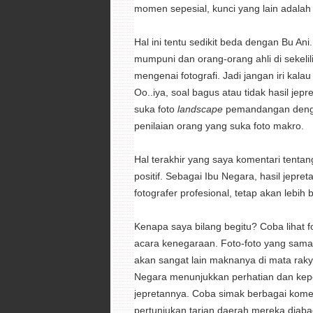
momen sepesial, kunci yang lain adala
Hal ini tentu sedikit beda dengan Bu An
mumpuni dan orang-orang ahli di sekel
mengenai fotografi. Jadi jangan iri kala
Oo..iya, soal bagus atau tidak hasil jep
suka foto
landscape
pemandangan denga
penilaian orang yang suka foto makro.
Hal terakhir yang saya komentari tentan
positif. Sebagai Ibu Negara, hasil jepr
fotografer profesional, tetap akan lebih b
Kenapa saya bilang begitu? Coba lihat f
acara kenegaraan. Foto-foto yang sama 
akan sangat lain maknanya di mata raky
Negara menunjukkan perhatian dan kepe
jepretannya. Coba simak berbagai kome
pertunjukan tarian daerah mereka diaba