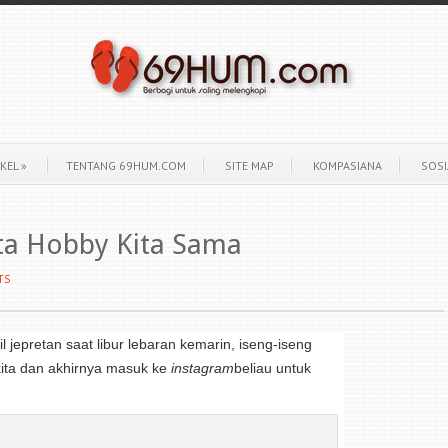
KEL
»
TENTANG 69HUM.COM
SITE MAP
KOMPASIANA
SOSI
ata Hobby Kita Sama
TS
l jepretan saat libur lebaran kemarin, iseng-iseng
kita dan akhirnya masuk ke
instagram
beliau untuk