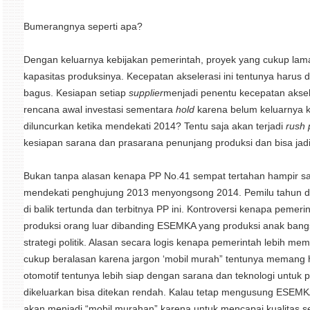
Bumerangnya seperti apa?
Dengan keluarnya kebijakan pemerintah, proyek yang cukup lama
kapasitas produksinya. Kecepatan akselerasi ini tentunya harus 
bagus. Kesiapan setiap
supplier
menjadi penentu kecepatan aksele
rencana awal investasi sementara
hold
karena belum keluarnya k
diluncurkan ketika mendekati 2014? Tentu saja akan terjadi
rush 
kesiapan sarana dan prasarana penunjang produksi dan bisa jadi 
Bukan tanpa alasan kenapa PP No.41 sempat tertahan hampir satu
mendekati penghujung 2013 menyongsong 2014. Pemilu tahun de
di balik tertunda dan terbitnya PP ini. Kontroversi kenapa peme
produksi orang luar dibanding ESEMKA yang produksi anak bangs
strategi politik. Alasan secara logis kenapa pemerintah lebih 
cukup beralasan karena jargon ‘mobil murah” tentunya memang ha
otomotif tentunya lebih siap dengan sarana dan teknologi untuk 
dikeluarkan bisa ditekan rendah. Kalau tetap mengusung ESEMKA
akan menjadi “mobil murahan” karena untuk mencapai kualitas s