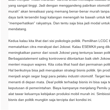
yang sangat tinggi. Jadi dengan menggandeng pabrikan otomoti
murah” akan terealisasi yang memang benar-benar murah tanpa 
daya tarik tersendiri bagi kalangan menengah ke bawah untuk le
“memperhatikan” rakyatnya. Dan tentu saja bisa jadi modal untu
mendatang.
Kedua kalau kita lihat dari sisi psikologis politik. Pemilihan LC
mematahkan citra merakyat dari Jokowi. Kalau ESEMKA yang d
meningkatkan pamor dari sosok Jokowi yang tentunya lawan polit
Berbagai
statement
saling kontroversi dilontarkan baik oleh Jok
menteri maupun wapres. Kita coba lihat hasil dari permainan poli
Hal berikutnya bisa jadi merupakan strategi bisnis politik. Ijin p
menjadi angin segar bagi para pelaku industri otomotif. Target ke
menanti di depan mata.
Deal
politik terhadap bisnis ini bisa saj
keputusan di pemerintahan. Biaya kampanye menjelang Pemilu yang
alat tawar keluarnya kebijakan produksi mobil murah ini. Simbio
bisnis dan politik mungkin saja tercipta dari kondisi ini.