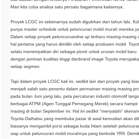
Mari kita coba analisa satu persatu bagaimana kaitannya.
Proyek LCGC ini sebenarnya sudah digulirkan dari tahun lalu. K
punya
master schedule
untuk peluncuran mobil murah mereka yan
Dalam setiap proyek peluncuruan
line up
terbaru masing-masing
hal pertama yang harus dimiliki oleh setiap produsen mobil. Toyo
selalu menempatkan diri sebagai pionir untuk urusan mobil baru
dengan jaminan kualitas tinggi dan
brand image
Toyota merupakan
setiap segmen.
Tapi dalam proyek LCGC kali ini, sedikit lain dari proyek yang bi
menjadi salah satu penentu dalam permainan masing-masing prod
pada bulan Juni yang lalu, peta percaturan industri otomotif la
berbagai ATPM (Agen Tunggal Pemegang Merek) secara hampi
masing di bulan September ini. Hal ini sedikit “menyalahi” skena
Toyota-Daihatsu yang membuka pasar di awal kemudian akan diik
biasanya mengambil porsi sebagai kuda hitam setelah peluncura
siap untuk peluncuran mobil murahnya yang berkode YR9. Demi