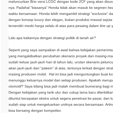
meluncurkan Brio versi LCGC dengan kode 2CF yang akan disus
nya. Padahal “biasanya” Honda tidak akan masuk ke segmen
hea
waktu bersamaan. Honda lebih mengambil strategi “
exclusive
” da
dengan konsep
luxury
dan elegan, bukan produksi massal sejut
tersendiri meski harga selalu di atas para pesaing dalam
line up
y
Lalu apa kaitannya dengan strategi politik di tanah air?
Seperti yang saya sampaikan di awal bahwa kebijakan pemerinta
yang mengakibatkan perubahan skenario proyek dari masing-masi
sudah keluar jauh-jauh hari di tahun lalu, urutan skenario pelu
akan jauh-jauh dari “pakem” di atas, tentunya terkait dengan str
masing produsen mobil. Hal ini bisa jadi menguntungkan buat k
menunggu keluarnya model dari setiap produsen. Apakah merupakan
otomotif? Saya bilang bisa jadi malah membuat bumerang bagi ma
Dengan kebijakan yang tarik ulur dan cukup lama baru diterbitkan
dituntut kecepatan ekstra untuk segera penetrasi ke pasar, dan ka
sudah siap untuk mengeluarkan unitnya secara bersamaan. Artiny
bisa bersaing dengan kompetitor.