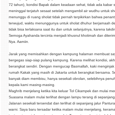
72 tahun), kondisi Bapak dalam keadaan sehat, tidak ada kabar 
meninggal terjatuh sesaat setelah mengambil air wudhu untuk sho
menunggu di ruang sholat tidak pernah terpikirkan bahwa penanti
terwujud, waktu menunggunya untuk sholat dhuhur berjamaah den
tidak bisa terlaksana saat itu dan untuk selanjutnya, karena tak
Semoga Ayahanda tercinta menjadi khusnul khotimah dan diterima
Nya. Aamiin.
Jarak yang memisahkan dengan kampung halaman membuat sa
bergegas siap-siap pulang kampung. Karena melihat kondisi, akh
berangkat sendiri. Dengan mengucap Basmallah, kaki menginjak
rumah Kakak yang masih di Jakarta untuk berangkat bersama. Se
banyak diam membisu, hanya sesekali obrolan, selebihnya penu
kepala kami masing-masing.
Maghrib menjelang ketika kita keluar Tol Cikampek dan mulai mem
Suasana malam mulai terlihat dengan lampu terang di sepanjang 
Jalanan sesekali tersendat dan terlihat di sepanjang jalur Pantura
warni. Saya baru tersadar ketika malam mulai menjelang, kerama