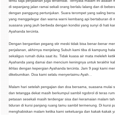
tentu saja perjalanan juga tersendat. Ternyata malam ini adalah
di sepanjang jalan ramai sekali orang berlalu lalang dan di beber
dengan panggung pertunjukan. Suara terompet yang saling bersau
yang menggelegar dan warna warni kembang api bertaburan di 
suasana yang jauh berbeda dengan kondisi yang sunyi di hati kam
Ayahanda tercinta.
Dengan bergantian pegang stir meski tidak bisa benar-benar 
perjalanan, akhirnya menjelang Subuh kami tiba di kampung hal
sekaligus rumah duka saat itu. Tidak kuasa air mata meleleh k
Ayahanda yang damai dan mencium keningnya untuk terakhir kal
ikhlas dengan kepergian Ayahanda tercinta. Jam 9 pagi kami me
dikebumikan. Doa kami selalu menyertaimu Ayah…
Malam hari setelah pengajian dan doa bersama, suasana mulai s
dan tetangga dekat masih berkumpul sambil ngobrol di teras ru
petasan sesekali masih terdengar sisa dari keramaian malam ta
tiduran di kursi panjang ruang tamu sambil termenung. Di kursi p
menghabiskan malam ketika kami sekeluarga dan kakak-kakak y