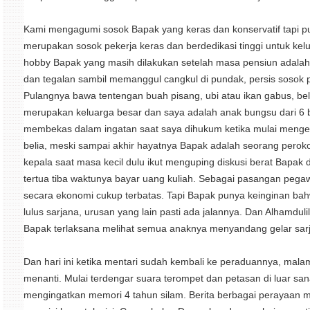
Kami mengagumi sosok Bapak yang keras dan konservatif tapi pun
merupakan sosok pekerja keras dan berdedikasi tinggi untuk kelu
hobby Bapak yang masih dilakukan setelah masa pensiun adalah 
dan tegalan sambil memanggul cangkul di pundak, persis sosok p
Pulangnya bawa tentengan buah pisang, ubi atau ikan gabus, bel
merupakan keluarga besar dan saya adalah anak bungsu dari 6 b
membekas dalam ingatan saat saya dihukum ketika mulai mengen
belia, meski sampai akhir hayatnya Bapak adalah seorang perokok 
kepala saat masa kecil dulu ikut menguping diskusi berat Bapak 
tertua tiba waktunya bayar uang kuliah. Sebagai pasangan pegawa
secara ekonomi cukup terbatas. Tapi Bapak punya keinginan b
lulus sarjana, urusan yang lain pasti ada jalannya. Dan Alhamduli
Bapak terlaksana melihat semua anaknya menyandang gelar sar
Dan hari ini ketika mentari sudah kembali ke peraduannya, mala
menanti. Mulai terdengar suara terompet dan petasan di luar sa
mengingatkan memori 4 tahun silam. Berita berbagai perayaan 