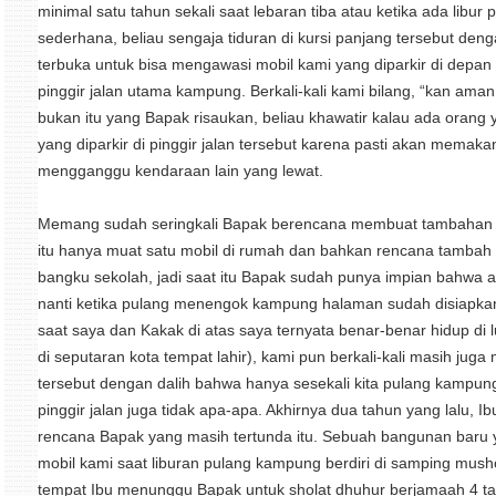
minimal satu tahun sekali saat lebaran tiba atau ketika ada libu
sederhana, beliau sengaja tiduran di kursi panjang tersebut deng
terbuka untuk bisa mengawasi mobil kami yang diparkir di depa
pinggir jalan utama kampung. Berkali-kali kami bilang, “kan aman 
bukan itu yang Bapak risaukan, beliau khawatir kalau ada orang
yang diparkir di pinggir jalan tersebut karena pasti akan memaka
mengganggu kendaraan lain yang lewat.
Memang sudah seringkali Bapak berencana membuat tambahan g
itu hanya muat satu mobil di rumah dan bahkan rencana tambah g
bangku sekolah, jadi saat itu Bapak sudah punya impian bahwa a
nanti ketika pulang menengok kampung halaman sudah disiapkan
saat saya dan Kakak di atas saya ternyata benar-benar hidup di l
di seputaran kota tempat lahir), kami pun berkali-kali masih ju
tersebut dengan dalih bahwa hanya sesekali kita pulang kampung 
pinggir jalan juga tidak apa-apa. Akhirnya dua tahun yang lalu, I
rencana Bapak yang masih tertunda itu. Sebuah bangunan baru
mobil kami saat liburan pulang kampung berdiri di samping mush
tempat Ibu menunggu Bapak untuk sholat dhuhur berjamaah 4 ta