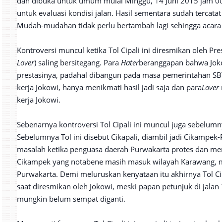
dan dibuka untuk umum mulai Minggu, 14 Juni 2015 jam 00:
untuk evaluasi kondisi jalan. Hasil sementara sudah tercata
Mudah-mudahan tidak perlu bertambah lagi sehingga acara 
Kontroversi muncul ketika Tol Cipali ini diresmikan oleh Pr
Lover
) saling bersitegang. Para
Hater
beranggapan bahwa Joko
prestasinya, padahal dibangun pada masa pemerintahan SBY. 
kerja Jokowi, hanya menikmati hasil jadi saja dan para
Lover
kerja Jokowi.
Sebenarnya kontroversi Tol Cipali ini muncul juga sebelum
Sebelumnya Tol ini disebut Cikapali, diambil jadi Cikampe
masalah ketika penguasa daerah Purwakarta protes dan me
Cikampek yang notabene masih masuk wilayah Karawang, m
Purwakarta. Demi meluruskan kenyataan itu akhirnya Tol Cik
saat diresmikan oleh Jokowi, meski papan petunjuk di jala
mungkin belum sempat diganti.