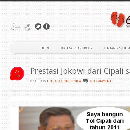
HOME
KATEGORI ARTIKEL
»
TENTANG 69HUM
Prestasi Jokowi dari Cipali 
27
JUN
BY HUM
IN
FILOSOFI
,
OPINI
,
REVIEW
NO COMMENTS