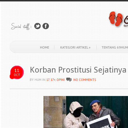
HOME
KATEGORI ARTIKEL
»
TENTANG 69HUM
Korban Prostitusi Sejatiny
11
OCT
BY HUM
IN
17
,
17+
,
OPINI
NO COMMENTS