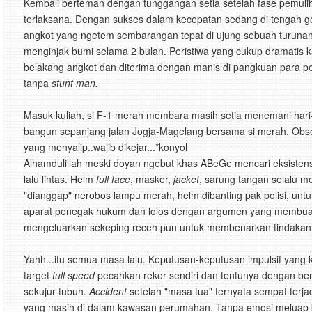
Kembali berteman dengan tunggangan setia setelah fase pemuli
terlaksana. Dengan sukses dalam kecepatan sedang di tengah 
angkot yang ngetem sembarangan tepat di ujung sebuah turunan t
menginjak bumi selama 2 bulan. Peristiwa yang cukup dramatis
belakang angkot dan diterima dengan manis di pangkuan para p
tanpa
stunt man.
Masuk kuliah, si F-1 merah membara masih setia menemani hari-ha
bangun sepanjang jalan Jogja-Magelang bersama si merah. Obse
yang menyalip..wajib dikejar...*konyol
Alhamdulillah meski doyan ngebut khas ABeGe mencari eksistensi da
lalu lintas. Helm
full face
, masker,
jacket
, sarung tangan selalu me
"dianggap" nerobos lampu merah, helm dibanting pak polisi, un
aparat penegak hukum dan lolos dengan argumen yang membuat 
mengeluarkan sekeping receh pun untuk membenarkan tindakan
Yahh...itu semua masa lalu. Keputusan-keputusan impulsif yang
target
full speed
pecahkan rekor sendiri dan tentunya dengan ber
sekujur tubuh.
Accident
setelah "masa tua" ternyata sempat terjad
yang masih di dalam kawasan perumahan. Tanpa emosi meluap