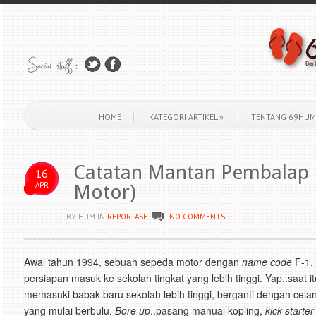
HOME
KATEGORI ARTIKEL
»
TENTANG 69HUM
Catatan Mantan Pembalap 
16
APR
Motor)
BY HUM
IN
REPORTASE
NO COMMENTS
Awal tahun 1994, sebuah sepeda motor dengan
name code
F-1,
persiapan masuk ke sekolah tingkat yang lebih tinggi. Yap..saat i
memasuki babak baru sekolah lebih tinggi, berganti dengan cel
yang mulai berbulu.
Bore up
..pasang manual kopling,
kick starter