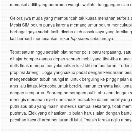
memakai aditif yang beraroma wangi...wuiihh...tunggangan siap dig
Gelora jiwa muda yang membuncah tak kuasa menahan euforia 
Meski SIM belum punya karena memang umur belum mencukupi,
berbagai gaya sudah fasih dicoba oleh sosok saya yang terbilan
kali berhasil memecahkan rekor
top speed
sebelumnya.
Tepat satu minggu setelah plat nomor polisi baru terpasang, sat
dihajar bemper+lampu depan sebuah mobil yang tiba-tiba muncul
detik tidak mampu menyelamatkan kaki kiri dari benturan. Terlem
propinsi Jateng - Jogja yang cukup padat dengan kendaraan besa
mengendalikan tubuh mungil ini untuk berguling ke pinggir jala
arus lalu lintas. Mencoba untuk berdiri, namun ternyata kaki l
dengan sempurna. Seorang berseragam putih abu-abu dengan s
meringis menahan nyeri dan shock, masuk ke dalam mobil yang m
putih abu-abu yang masih misterius sampai sekarang, tidak mem
putihnya. Efek yang dihasilkan, 3 bulan harus jalan dengan bant
pecahan kaca di area benturan di lutut. *masih terasa ngilu mba