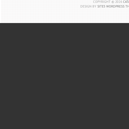
COPYRIGHT ©
2026
CAT
DESIGN BY
SITE5 WORDPRESS T