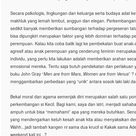
Secara psikologis, lingkungan dan keluarga serta budaya adat k
makhluk yang lemah lembut, anggun dan elegan. Perkembangan
sedikit banyak memberikan sumbangan terhadap pergeseran tata ni
bisa dipungkiri merupakan faktor yang lebih dominan terhadap pe
perempuan. Kalau kita coba balik lagi ke pembekalan buat anak-a
agresif atau anak perempuan yang cenderung feminin merupakan
individu, yang perlu kita lakukan adalah memberikan arahan se
emosional mereka. Tentu saja butuh pendekatan dan perlakuan
buku John Gray “
Men are from Mars, Women are from Venus
” ?
menggambarkan perbedaan yang “unik” antara sosok laki-laki d
Bekal moral dan agama semenjak dini merupakan salah satu pond
perkembangan si Kecil. Bagi kami, saya dan istri, menjadi sahab
ampuh untuk bisa “memahami” apa yang mereka butuhkan. Senang
yang mendengarkan keluh kesah anak kita atau menyaksikan der
Wahh...jadi tambah kangen ni sama dua krucil si Kakak sama Adek.
weekend kali ini...?