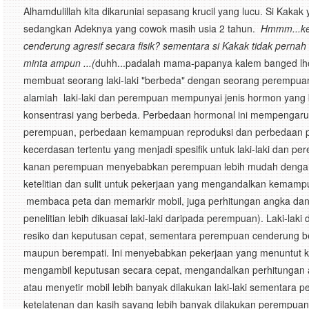
Alhamdulillah kita dikaruniai sepasang krucil yang lucu. Si Kakak
sedangkan Adeknya yang cowok masih usia 2 tahun.
Hmmm...ken
cenderung
agresif
secara fisik? sementara si Kakak tidak pernah
minta ampun ...(
duhh...padalah mama-papanya kalem banged lho
membuat seorang laki-laki "berbeda" dengan seorang perempuan
alamiah laki-laki dan perempuan mempunyai jenis hormon yan
konsentrasi yang berbeda. Perbedaan hormonal ini mempengaruhi 
perempuan, perbedaan kemampuan reproduksi dan perbedaan pot
kecerdasan tertentu yang menjadi spesifik untuk laki-laki dan 
kanan perempuan menyebabkan perempuan lebih mudah dengan
ketelitian dan sulit untuk pekerjaan yang mengandalkan kemam
membaca peta dan memarkir mobil, juga perhitungan angka dan
penelitian lebih dikuasai laki-laki daripada perempuan). Laki-laki
resiko dan keputusan cepat, sementara perempuan cenderung b
maupun berempati. Ini menyebabkan pekerjaan yang menuntut ke
mengambil keputusan secara cepat, mengandalkan perhitungan
atau menyetir mobil lebih banyak dilakukan laki-laki sementara p
ketelatenan dan kasih sayang lebih banyak dilakukan perempuan