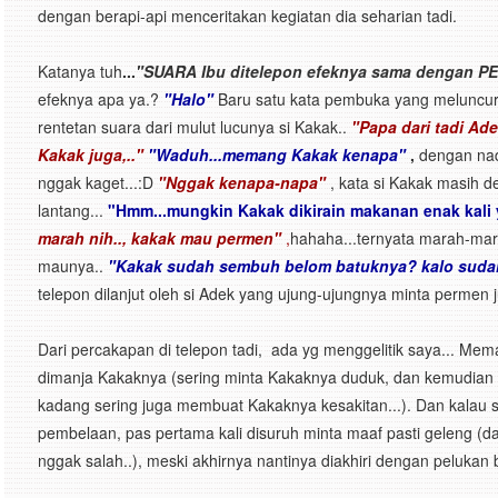
dengan berapi-api menceritakan kegiatan dia seharian tadi.
Katanya tuh
...
"SUARA Ibu ditelepon efeknya sama dengan P
efeknya apa ya.?
"Halo"
Baru satu kata pembuka yang meluncur d
rentetan suara dari mulut lucunya si Kakak..
"Papa dari tadi Ad
Kakak juga,.."
"Waduh...memang Kakak kenapa"
,
dengan nad
nggak kaget...:D
"Nggak kenapa-napa"
, kata si Kakak masih 
lantang...
"Hmm...mungkin Kakak dikirain makanan enak kali 
marah nih.., kakak mau permen"
,
hahaha...ternyata marah-ma
maunya..
"Kakak sudah sembuh belom batuknya? kalo sudah b
telepon dilanjut oleh si Adek yang ujung-ujungnya minta permen 
Dari percakapan di telepon tadi, ada yg menggelitik saya... Meman
dimanja Kakaknya (sering minta Kakaknya duduk, dan kemudian 
kadang sering juga membuat Kakaknya kesakitan...). Dan kalau 
pembelaan, pas pertama kali disuruh minta maaf pasti geleng (d
nggak salah..), meski akhirnya nantinya diakhiri dengan pelukan